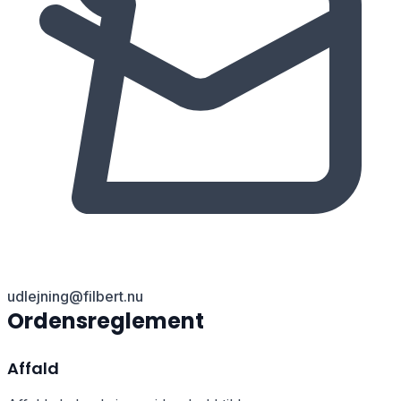
udlejning@filbert.nu
Ordensreglement
Affald