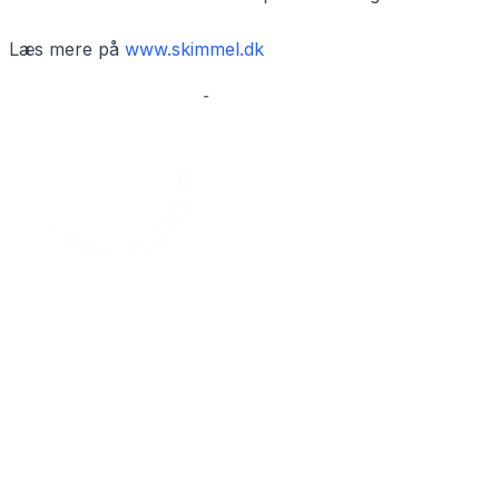
Læs mere på
www.skimmel.dk
Filbert Group
Ejendomsudlejning - Moderne lejligheder og
erhvervslejemål i hele Danmark.
Links
Forsiden
Lejligheder
Erhverv
Information til lejere