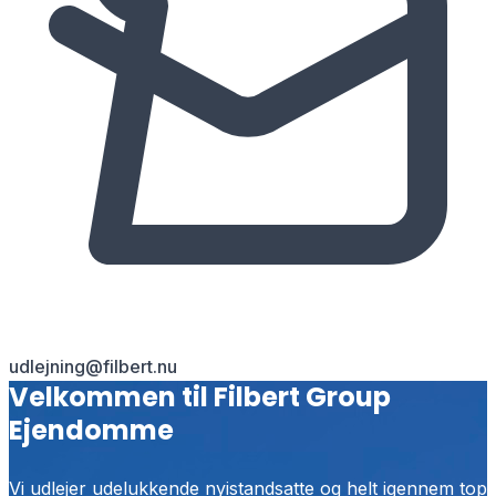
udlejning@filbert.nu
Velkommen til Filbert Group
Ejendomme
Vi udlejer udelukkende nyistandsatte og helt igennem top